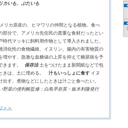
リカいも、ぶたいも
メリカ原産の、ヒマワリの仲間となる植物。食べ
の部分で、アメリカ先住民の貴重な食材だったとい
戸時代マッキに飼料用作物として導入されました。
難消化性の食物繊維、イヌリン。腸内の有害物質の
を増やす、急激な血糖値の上昇を抑えて糖尿病を予
待できます。
保存法
土をつけたまま新聞紙などで包
るときは、土に埋める。
汁もいっしょに食す
イヌ
け出す。煮物などにしたときは汁ごと食べたい。
い野菜の便利帳
監修：白鳥早奈英・板木利隆
発行
ジ＞＞