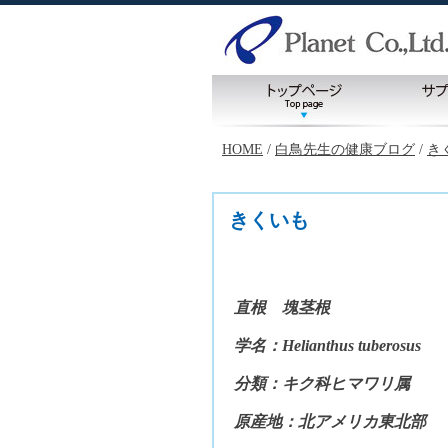
HOME
/
白鳥先生の健康ブログ
/
き
きくいも
直根 塊茎根
学名：Helianthus tuberosus
分類：キク科ヒマワリ属
原産地：北アメリカ東北部