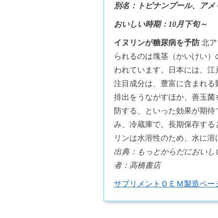
別名：トピナンプール、アメ
おいしい時期：10月下旬～
イヌリンが糖尿病を予防
北ア
られるのは塊茎（かいけい）
われています。日本には、江
注目成分は、豊富に含まれる
排出をうながすほか、善玉菌
防する、といった効果が期
み、冷蔵庫で。長期保存す
リンは水溶性のため、水に溶
出典：もっとからだにおいし
者：高橋書店
サプリメントＯＥＭ製造ペー