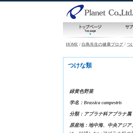
HOME
/
白鳥先生の健康ブログ
/
つ
つけな類
緑黄色野菜
学名：Brassica campestris
分類：アブラナ科アブラナ属
原産地：地中海、中央アジア