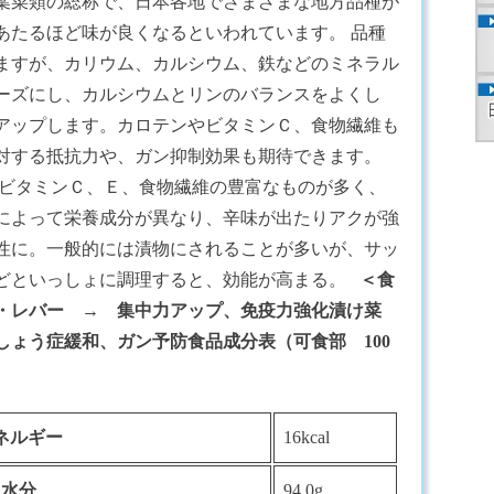
葉菜類の総称で、日本各地でさまざまな地方品種が
あたるほど味が良くなるといわれています。 品種
ますが、カリウム、カルシウム、鉄などのミネラル
ーズにし、カルシウムとリンのバランスをよくし
アップします。カロテンやビタミンＣ、食物繊維も
対する抵抗力や、ガン抑制効果も期待できます。
ビタミンＣ、Ｅ、食物繊維の豊富なものが多く、
によって栄養成分が異なり、辛味が出たりアクが強
性に。一般的には漬物にされることが多いが、サッ
どといっしょに調理すると、効能が高まる。
＜食
・レバー → 集中力アップ、免疫力強化
漬け菜
ょう症緩和、ガン予防
食品成分表（可食部 100
ネルギー
16kcal
水分
94.0g