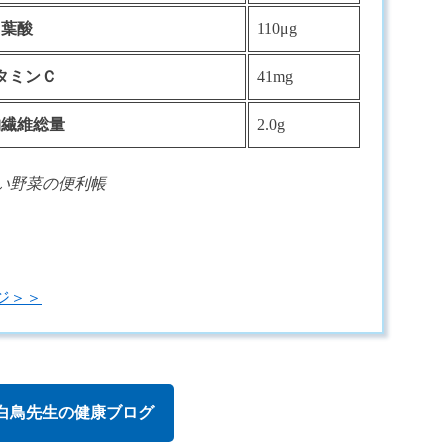
葉酸
110μg
タミンＣ
41mg
物繊維総量
2.0g
い野菜の便利帳
ジ＞＞
白鳥先生の健康ブログ