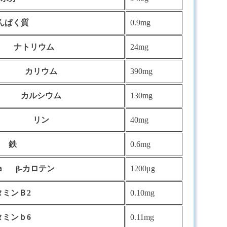
んぱく質
0.9mg
 ナトリウム
24mg
リウム
390mg
シウム
130mg
リン
40mg
鉄
0.6mg
ａ β-カロテン
1200μg
タミンＢ2
0.10mg
タミンｂ6
0.11mg