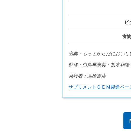
ビ
食
出典：もっとからだにおいし
監修：白鳥早奈英・板木利隆
発行者：高橋書店
サプリメントＯＥＭ製造ペー