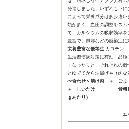
は、結球しないアブラナ科の
発達しました。いずれも下に
によって栄養成分は多少違い
類が多く、血圧の調整をスム
て、カルシウムの吸収効率を
豊富で、風邪などの感染症に
栄養豊富な優等生
カロテン、
生活習慣病対策に有効。品種
くなったりと、それそれの個
とゆでてから油揚げや豚肉な
べ合わせ＞
漬け菜 ＋ ごま
＋ しいたけ → 骨粗し
ｇあたり）
エ