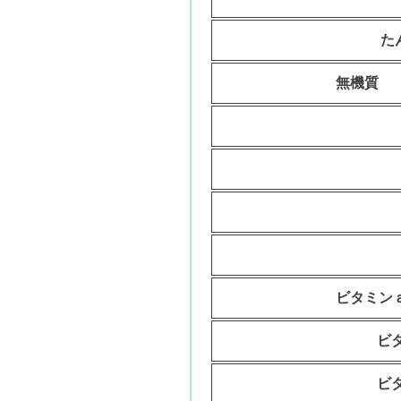
た
無機質
カ
カル
ビタミン
ビ
ビ