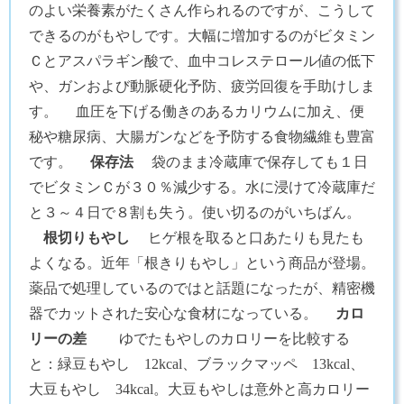
のよい栄養素がたくさん作られるのですが、こうして
できるのがもやしです。大幅に増加するのがビタミン
Ｃとアスパラギン酸で、血中コレステロール値の低下
や、ガンおよび動脈硬化予防、疲労回復を手助けしま
す。 血圧を下げる働きのあるカリウムに加え、便
秘や糖尿病、大腸ガンなどを予防する食物繊維も豊富
です。
保存法
袋のまま冷蔵庫で保存しても１日
でビタミンＣが３０％減少する。水に浸けて冷蔵庫だ
と３～４日で８割も失う。使い切るのがいちばん。
根切りもやし
ヒゲ根を取ると口あたりも見たも
よくなる。近年「根きりもやし」という商品が登場。
薬品で処理しているのではと話題になったが、精密機
器でカットされた安心な食材になっている。
カロ
リーの差
ゆでたもやしのカロリーを比較する
と：緑豆もやし 12kcal、ブラックマッペ 13kcal、
大豆もやし 34kcal。大豆もやしは意外と高カロリー