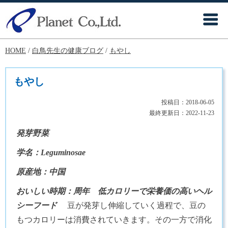
HOME
/
白鳥先生の健康ブログ
/
もやし
もやし
投稿日：
2018-06-05
最終更新日：
2022-11-23
発芽野菜
学名：Leguminosae
原産地：中国
おいしい時期：周年
低カロリーで栄養価の高いヘル
シーフード
豆が発芽し伸縮していく過程で、豆の
もつカロリーは消費されていきます。その一方で消化