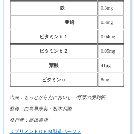
鉄
0.3mg
亜鉛
0.3mg
ビタミンｂ１
0.04mg
ビタミンｂ２
0.05mg
葉酸
41μg
ビタミンｃ
8mg
出典：もっとからだにおいしい野菜の便利帳
監修：白鳥早奈英・板木利隆
発行者：高橋書店
サプリメントＯＥＭ製造ページ＞