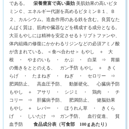
である。
栄養豊富で高い薬効
美肌効果の高いビタ
ミンＣ、エネルギー代謝を高めるビタミンＢ１、Ｂ
２、カルシウム。造血作用のある鉄を含む。良質なた
んぱく質は、筋肉や臓器などを構成する成分となる。
大豆もやしには精神を安定させるトリプトファンや、
体内組織の修復にかかわるリジンなどの必須アミノ酸
が含まれている。 ＜食べ合わせ＞ もやし ＋ 大
根 ・ やまのいも ・ かぶ ・ 白菜 ⇒ 胃腸
の働きをととのえる、 ガン予防 もやし ＋ きく
らげ ・ たまねぎ ・ ねぎ ・ セロリー ⇒
肥満防止、 高血圧予防、 動脈硬化、 心臓病予防
もやし ＋ アサリ ・ シジミ ・ 鶏肉 ・ チ
コリー ⇒ 肝臓病予防、 肥満防止、 健脳効果
もやし ＋ レバー ・ ほうれん草 ・ きくら
げ ・ しいたけ ⇒ ガン予防、 血行促進、 貧
血予防
食品成分表（可食部 100ｇあたり）