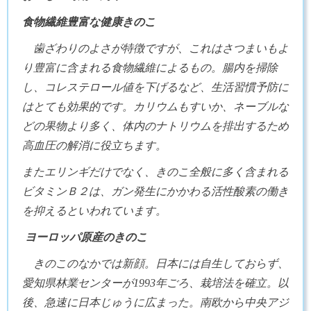
食物繊維豊富な健康きのこ
歯ざわりのよさが特徴ですが、これはさつまいもよ
り豊富に含まれる食物繊維によるもの。腸内を掃除
し、コレステロール値を下げるなど、生活習慣予防に
はとても効果的です。カリウムもすいか、ネーブルな
どの果物より多く、体内のナトリウムを排出するため
高血圧の解消に役立ちます。
またエリンギだけでなく、きのこ全般に多く含まれる
ビタミンＢ２は、ガン発生にかかわる活性酸素の働き
を抑えるといわれています。
ヨーロッパ原産のきのこ
きのこのなかでは新顔。日本には自生しておらず、
愛知県林業センターが1993年ごろ、栽培法を確立。以
後、急速に日本じゅうに広まった。南欧から中央アジ