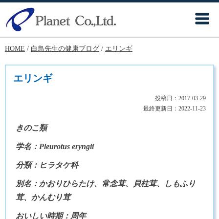
HOME
/
白鳥先生の健康ブログ
/
エリンギ
エリンギ
投稿日：
2017-03-29
最終更新日：
2022-11-23
きのこ類
学名：Pleurotus eryngii
分類：ヒラタケ科
別名：かおりひらたけ、常念茸、貝柱茸、しもふり
茸、かんむり茸
おいしい時期：周年