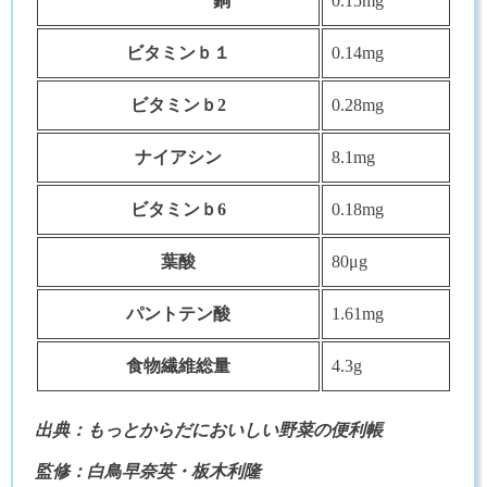
銅
0.15mg
ビタミンｂ１
0.14mg
ビタミンｂ2
0.28mg
ナイアシン
8.1mg
ビタミンｂ6
0.18mg
葉酸
80μg
パントテン酸
1.61mg
食物繊維総量
4.3g
出典：もっとからだにおいしい野菜の便利帳
監修：白鳥早奈英・板木利隆