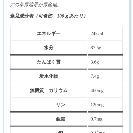
アの草原地帯が原産地。
食品成分表（可食部
100
ｇあたり）
エネルギー
24kcal
水分
87.5g
たんぱく質
3.6g
炭水化物
7.4g
無機質 カリウム
460mg
リン
120mg
亜鉛
0.7mg