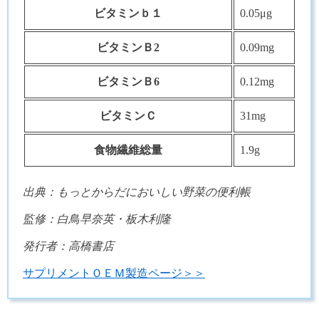
ビタミンｂ１
0.05μg
ビタミンＢ2
0.09mg
ビタミンＢ6
0.12mg
ビタミンＣ
31mg
食物繊維総量
1.9g
出典：もっとからだにおいしい野菜の便利帳
監修：白鳥早奈英・板木利隆
発行者：高橋書店
サプリメントＯＥＭ製造ページ＞＞