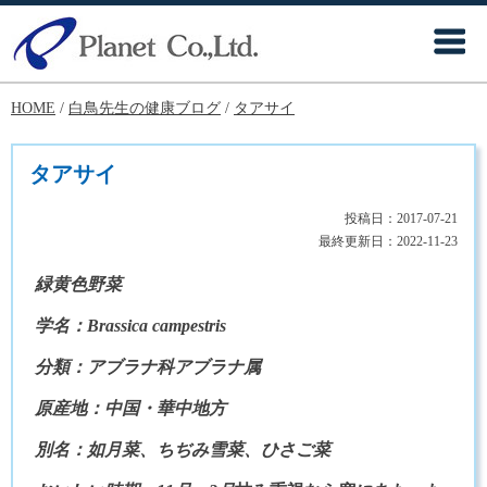
HOME
/
白鳥先生の健康ブログ
/
タアサイ
タアサイ
投稿日：
2017-07-21
最終更新日：
2022-11-23
緑黄色野菜
学名：Brassica campestris
分類：アブラナ科アブラナ属
原産地：中国・華中地方
別名：如月菜、ちぢみ雪菜、ひさご菜