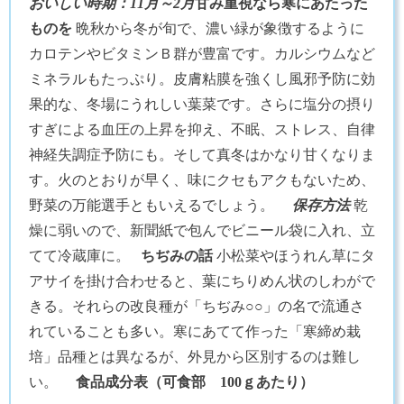
おいしい時期：11月～2月
甘み重視なら寒にあたった
ものを
晩秋から冬が旬で、濃い緑が象徴するように
カロテンやビタミンＢ群が豊富です。カルシウムなど
ミネラルもたっぷり。皮膚粘膜を強くし風邪予防に効
果的な、冬場にうれしい葉菜です。さらに塩分の摂り
すぎによる血圧の上昇を抑え、不眠、ストレス、自律
神経失調症予防にも。そして真冬はかなり甘くなりま
す。火のとおりが早く、味にクセもアクもないため、
野菜の万能選手ともいえるでしょう。
保存方法
乾
燥に弱いので、新聞紙で包んでビニール袋に入れ、立
てて冷蔵庫に。
ちぢみの話
小松菜やほうれん草にタ
アサイを掛け合わせると、葉にちりめん状のしわがで
きる。それらの改良種が「ちぢみ○○」の名で流通さ
れていることも多い。寒にあてて作った「寒締め栽
培」品種とは異なるが、外見から区別するのは難し
い。
食品成分表（可食部 100ｇあたり）